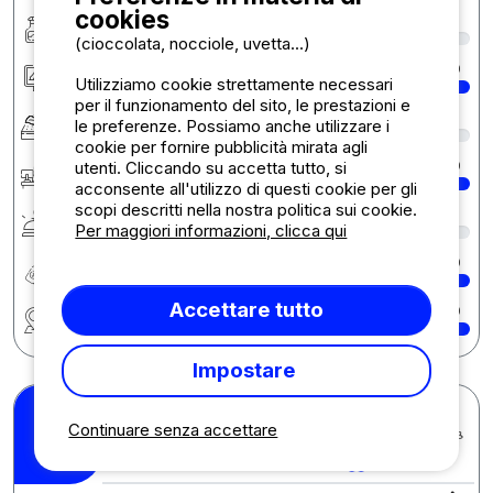
cookies
Pulizia/Igiene
8
(cioccolata, nocciole, uvetta...)
Sistemazione/Piazzole
10
Utilizziamo cookie strettamente necessari
per il funzionamento del sito, le prestazioni e
Comfort
8
le preferenze. Possiamo anche utilizzare i
cookie per fornire pubblicità mirata agli
utenti. Cliccando su accetta tutto, si
Reception
10
acconsente all'utilizzo di questi cookie per gli
scopi descritti nella nostra politica sui cookie.
Servizi
8
Per maggiori informazioni, clicca qui
Rapporto qualità/prezzo
10
Accettare tutto
Regione
10
Impostare
Sandra R.
Continuare senza accettare
Pubblicato il 18/05/2026
Soggiorno : 13/05/2026 -
10
/10
17/05/2026