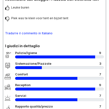
Leuke buren
Plek was te klein voor tent en bijzet tent
Tradurre il commento in Italiano
I giudizi in dettaglio
Pulizia/Igiene
9
Sistemazione/Piazzole
3
Comfort
7
Reception
9
Servizi
7
Rapporto qualità/prezzo
7