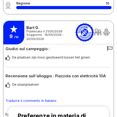
Regione
10
Bart G.
Pubblicato il 21/05/2026
Soggiorno : 18/05/2026 -
9
/10
20/05/2026
Giudizi sul campeggio :
De plaatsen zijn mooi gesitueerd tussen het groen.
Recensione sull'alloggio : Piazzola con elettricità 10A
De staanplaatsen
Tradurre il commento in Italiano
I giudizi in dettaglio
Preferenze in materia di