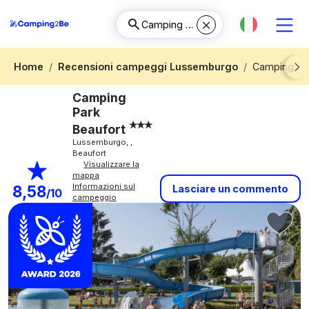
Home
Recensioni campeggi Lussemburgo
Camping Par
Next
Camping
Park
Beaufort
Lussemburgo, ,
Beaufort
Visualizzare la
mappa
Informazioni sul
8,58
Lasciare un commento
/10
campeggio