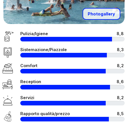
Photogallery
Pulizia/Igiene
8,8
Sistemazione/Piazzole
8,3
Comfort
8,2
Reception
8,6
Servizi
8,2
Rapporto qualità/prezzo
8,5