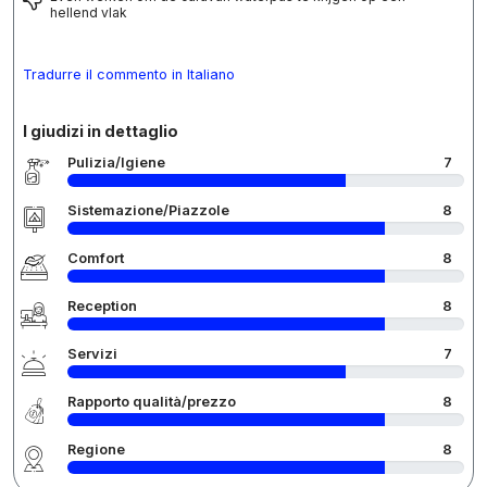
hellend vlak
Tradurre il commento in Italiano
I giudizi in dettaglio
Pulizia/Igiene
7
Sistemazione/Piazzole
8
Comfort
8
Reception
8
Servizi
7
Rapporto qualità/prezzo
8
Regione
8