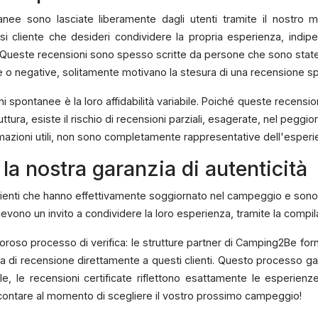
ee sono lasciate liberamente dagli utenti tramite il nostro mo
i cliente che desideri condividere la propria esperienza, indip
ueste recensioni sono spesso scritte da persone che sono state 
tive o negative, solitamente motivano la stesura di una recensione 
oni spontanee è la loro affidabilità variabile. Poiché queste rece
ura, esiste il rischio di recensioni parziali, esagerate, nel peggi
zioni utili, non sono completamente rappresentative dell'esperien
 la nostra garanzia di autenticità
ai clienti che hanno effettivamente soggiornato nel campeggio e son
 ricevono un invito a condividere la loro esperienza, tramite la compi
goroso processo di verifica: le strutture partner di Camping2Be for
esta di recensione direttamente a questi clienti. Questo processo g
ole, le recensioni certificate riflettono esattamente le esperien
 contare al momento di scegliere il vostro prossimo campeggio!