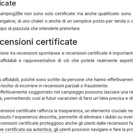
icate
 Camping2Be non sono solo certificate ma anche qualificate: sono
n bungalow, di uno chalet o anche di un semplice posto per tenda o 
 tipo di piazzola che intendete prenotare.
ecensioni certificate
zione tra recensioni spontanee e recensioni certificate è important
affidabili e rappresentative di ciò che potete realmente aspett
più affidabili, poiché sono scritte da persone che hanno effettiva
rischio di incorrere in recensioni parziali o fraudolente.
o effettivamente soggiornato nel campeggio possono lasciare una re
a, permettendo così ai futuri vacanzieri di farsi un'idea precisa e d
recensioni certificate rafforza la trasparenza, un elemento cruciale n
to l'esperienza descritta, permette di eliminare i dubbi su eventua
recensioni certificate proteggono anche gli utenti dalle recensioni fa
certificata sia autentica, gli utenti possono navigare e fare la propri