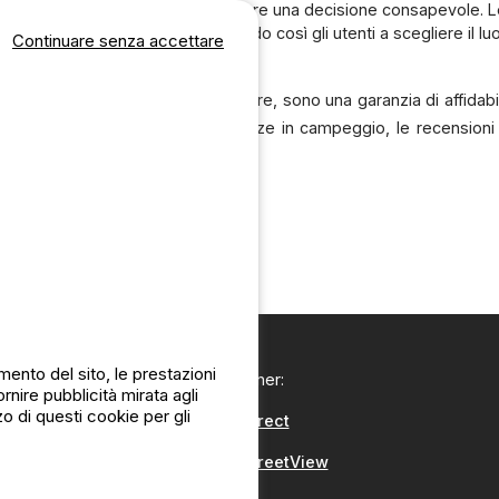
informazioni è essenziale per prendere una decisione consapevole. Le
ell'accoglienza nei campeggi, aiutando così gli utenti a scegliere il
Continuare senza accettare
i una semplice opzione tra le altre, sono una garanzia di affidabili
mazioni sicure per le loro vacanze in campeggio, le recensioni c
ianze autentiche e verificate.
ento del sito, le prestazioni
I nostri partner:
nire pubblicità mirata agli
zo di questi cookie per gli
CampingDirect
CampingStreetView