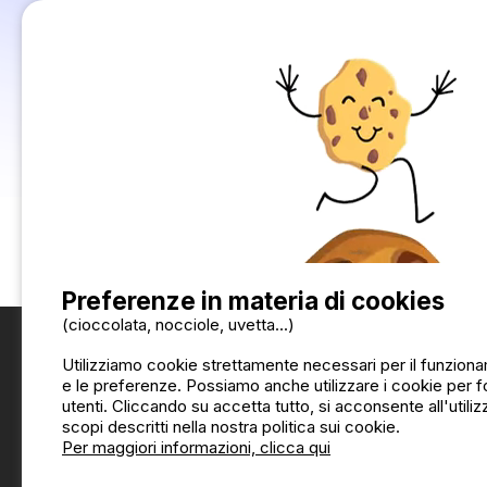
Decisione consapevole
: la qualità delle 
dei servizi, delle strutture, degli alloggi e d
aspettative e necessità.
Su Camping2Be, le recensioni certificate sono più d
che cercano di fare una scelta basandosi su infor
garantendo che ogni decisione si basi su testimon
Buona lettura e buon soggiorno in campeggio!
Preferenze in materia di cookies
(cioccolata, nocciole, uvetta...)
Utilizziamo cookie strettamente necessari per il funzionam
e le preferenze. Possiamo anche utilizzare i cookie per for
utenti. Cliccando su accetta tutto, si acconsente all'utiliz
scopi descritti nella nostra politica sui cookie.
Per maggiori informazioni, clicca qui