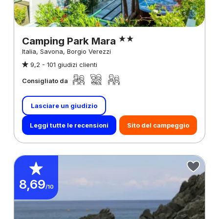
Camping Park Mara
Italia, Savona, Borgio Verezzi
9,2 -
101 giudizi clienti
Consigliato da
Lasciare un giudizio
Leggi tutte le recensioni
Sito del campeggio
8,69
/10