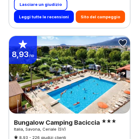
Lasciare un giudizio
Leggi tutte le recensioni
Sito del campeggio
8,93
/10
Bungalow Camping Baciccia
Italia, Savona, Ceriale (SV)
8,93 -
226 giudizi clienti