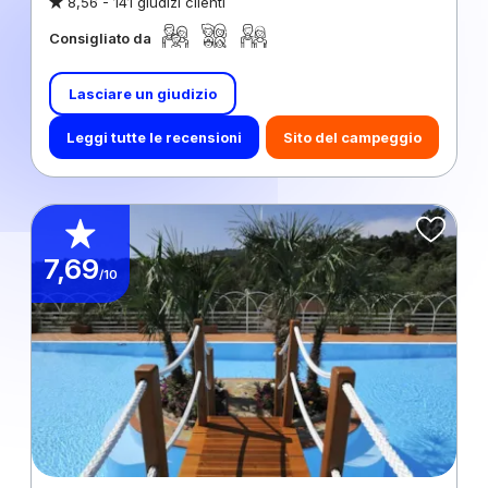
8,56 -
141 giudizi clienti
Consigliato da
Lasciare un giudizio
Leggi tutte le recensioni
Sito del campeggio
7,69
/10