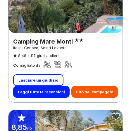
Camping Mare Monti
Italia, Genova, Sestri Levante
8,48 -
117 giudizi clienti
Consigliato da
Lasciare un giudizio
Leggi tutte le recensioni
Sito del campeggio
8,85
/10