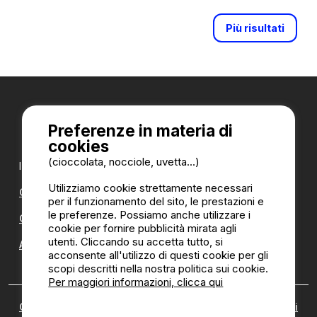
Più risultati
Preferenze in materia di
cookies
(cioccolata, nocciole, uvetta...)
I nostri partner:
Utilizziamo cookie strettamente necessari
CampingDirect
per il funzionamento del sito, le prestazioni e
le preferenze. Possiamo anche utilizzare i
CampingStreetView
cookie per fornire pubblicità mirata agli
utenti. Cliccando su accetta tutto, si
ANNUARIO DEI CAMPEGGI
acconsente all'utilizzo di questi cookie per gli
scopi descritti nella nostra politica sui cookie.
Per maggiori informazioni, clicca qui
Chi siamo
|
Note legali
|
Cookies
|
Politica di recensioni