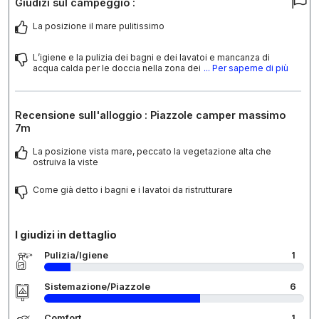
Giudizi sul campeggio :
La posizione il mare pulitissimo
L’igiene e la pulizia dei bagni e dei lavatoi e mancanza di
acqua calda per le doccia nella zona dei
... Per saperne di più
Recensione sull'alloggio : Piazzole camper massimo
7m
La posizione vista mare, peccato la vegetazione alta che
ostruiva la viste
Come già detto i bagni e i lavatoi da ristrutturare
I giudizi in dettaglio
Pulizia/Igiene
1
Sistemazione/Piazzole
6
Comfort
1