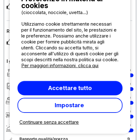
cookies
Noi veniamo in questo campeggio da vent'anni, prima in tenda
poi in bungalow, anche se era qualche a
... Per saperne di più
(cioccolata, nocciole, uvetta...)
Utilizziamo cookie strettamente necessari
per il funzionamento del sito, le prestazioni e
Recensione sull'alloggio : Bungalow Small B4-B5-B19
le preferenze. Possiamo anche utilizzare i
cookie per fornire pubblicità mirata agli
Tutto, a partire dal mare cristallino
utenti. Cliccando su accetta tutto, si
acconsente all'utilizzo di questi cookie per gli
scopi descritti nella nostra politica sui cookie.
I giudizi in dettaglio
Per maggiori informazioni, clicca qui
Pulizia/Igiene
10
Sistemazione/Piazzole
10
Accettare tutto
Comfort
10
Impostare
Reception
10
Continuare senza accettare
Servizi
10
Rapporto qualità/prezzo
9