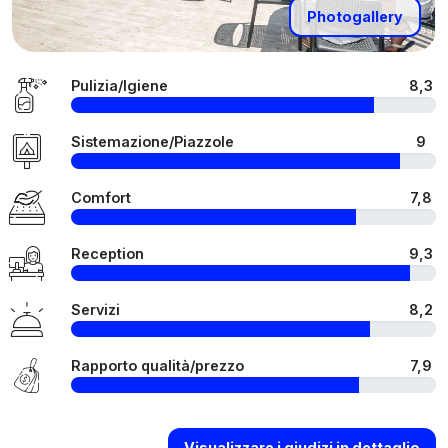
Photogallery
Pulizia/Igiene
8,3
Sistemazione/Piazzole
9
Comfort
7,8
Reception
9,3
Servizi
8,2
Rapporto qualità/prezzo
7,9
Visualizzare i giudizi in dettaglio