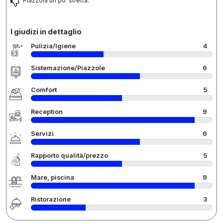
Piazzola un po’ stretta.
I giudizi in dettaglio
Pulizia/Igiene
4
Sistemazione/Piazzole
6
Comfort
5
Reception
9
Servizi
6
Rapporto qualità/prezzo
5
Mare, piscina
9
Ristorazione
3