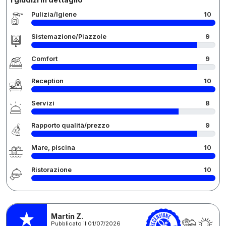
Pulizia/Igiene
10
Sistemazione/Piazzole
9
Comfort
9
Reception
10
Servizi
8
Rapporto qualità/prezzo
9
Mare, piscina
10
Ristorazione
10
Martin Z.
Pubblicato il 01/07/2026