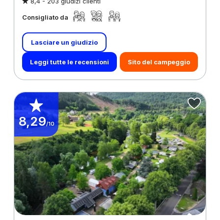
8,4 -
203 giudizi clienti
Consigliato da
Lasciare un giudizio
Leggi tutte le recensioni
Sito del campeggio
8,29
/10