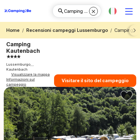
Home
Recensioni campeggi Lussemburgo
Camping Ka
Next
Camping
Kautenbach
Lussemburgo, ,
Kautenbach
Visualizzare la mappa
Informazioni sul
Visitare il sito del campeggio
campeggio