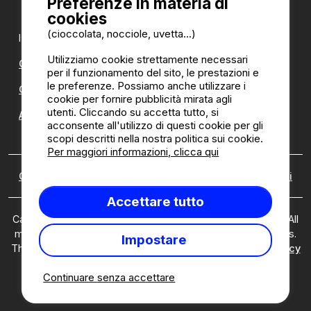
Preferenze in materia di
cookies
(cioccolata, nocciole, uvetta...)
I nostri partner:
Utilizziamo cookie strettamente necessari
CampingDirect
per il funzionamento del sito, le prestazioni e
le preferenze. Possiamo anche utilizzare i
CampingStreetView
cookie per fornire pubblicità mirata agli
utenti. Cliccando su accetta tutto, si
ANNUARIO DEI CAMPEGGI
acconsente all'utilizzo di questi cookie per gli
scopi descritti nella nostra politica sui cookie.
Per maggiori informazioni, clicca qui
Chi siamo
|
Note legali
|
Cookies
|
Politica di recensioni
Accettare tutto
Camping2Be.com ©2026 Camping2Be, all rights reserved. All
media and pictures are property of their respective owners.
Impostare
This site is protected by reCAPTCHA and the Google
Privacy
Policy
and
Terms of Service
apply.
Continuare senza accettare