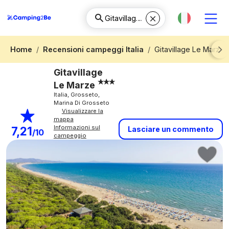
Home
Recensioni campeggi Italia
Gitavillage Le Marze
Next
Gitavillage
Le Marze
Italia, Grosseto,
Marina Di Grosseto
Visualizzare la
mappa
Informazioni sul
7,21
Lasciare un commento
/10
campeggio