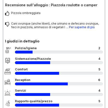
Recensione sull'alloggio : Piazzola roulotte o camper
Pizzola ombreggiata
Cani ovunque (anche liberi), che urinano e defecano ovunque,
feci in piazzola, ammasso di vegetali l
... Per saperne di più
I giudizi in dettaglio
Pulizia/Igiene
2
Sistemazione/Piazzole
4
Comfort
5
Reception
6
Servizi
4
Rapporto qualità/prezzo
5