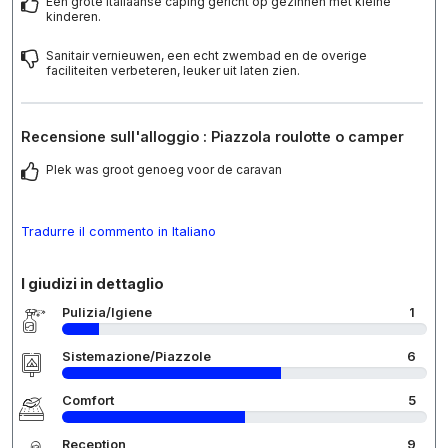
Een grote Italiaanse caping gericht op gezinnen met kleine
kinderen.
Sanitair vernieuwen, een echt zwembad en de overige
faciliteiten verbeteren, leuker uit laten zien.
Recensione sull'alloggio : Piazzola roulotte o camper
Plek was groot genoeg voor de caravan
Tradurre il commento in Italiano
I giudizi in dettaglio
Pulizia/Igiene
1
Sistemazione/Piazzole
6
Comfort
5
Reception
9