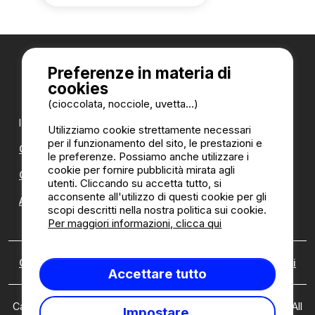
Preferenze in materia di
cookies
(cioccolata, nocciole, uvetta...)
I nostri partner:
Utilizziamo cookie strettamente necessari
per il funzionamento del sito, le prestazioni e
CampingDirect
le preferenze. Possiamo anche utilizzare i
cookie per fornire pubblicità mirata agli
CampingStreetView
utenti. Cliccando su accetta tutto, si
acconsente all'utilizzo di questi cookie per gli
ANNUARIO DEI CAMPEGGI
scopi descritti nella nostra politica sui cookie.
Per maggiori informazioni, clicca qui
Chi siamo
|
Note legali
|
Cookies
|
Politica di recensioni
Accettare tutto
Camping2Be.com ©2026 Camping2Be, all rights reserved. All
Impostare