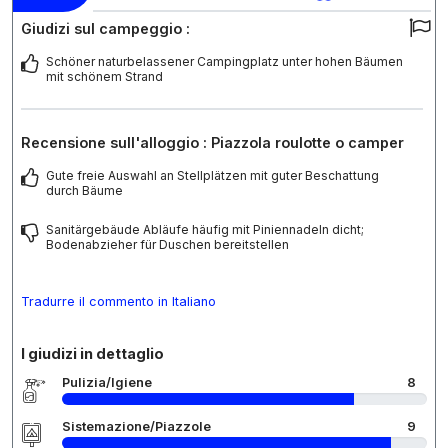
Giudizi sul campeggio :
Schöner naturbelassener Campingplatz unter hohen Bäumen
mit schönem Strand
Recensione sull'alloggio : Piazzola roulotte o camper
Gute freie Auswahl an Stellplätzen mit guter Beschattung
durch Bäume
Sanitärgebäude Abläufe häufig mit Piniennadeln dicht;
Bodenabzieher für Duschen bereitstellen
Tradurre il commento in Italiano
I giudizi in dettaglio
Pulizia/Igiene
8
Sistemazione/Piazzole
9