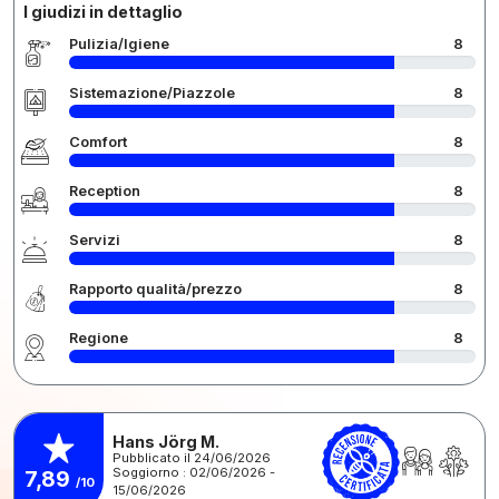
I giudizi in dettaglio
Pulizia/Igiene
8
Sistemazione/Piazzole
8
Comfort
8
Reception
8
Servizi
8
Rapporto qualità/prezzo
8
Regione
8
Hans Jörg M.
Pubblicato il 24/06/2026
Soggiorno : 02/06/2026 -
7,89
/10
15/06/2026