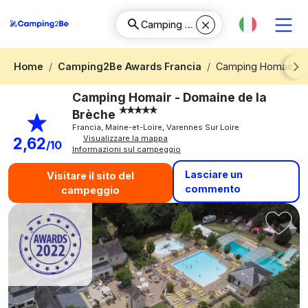
Home
Camping2Be Awards Francia
Camping Homair - 
Next
Camping Homair - Domaine de la
Brèche
Francia, Maine-et-Loire, Varennes Sur Loire
Visualizzare la mappa
2,62
/10
Informazioni sul campeggio
Lasciare un
Visitare il sito del
commento
campeggio