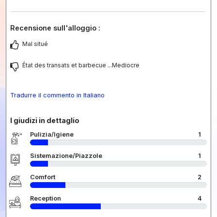
Recensione sull'alloggio :
Mal situé
État des transats et barbecue ...Mediocre
Tradurre il commento in Italiano
I giudizi in dettaglio
Pulizia/Igiene
1
Sistemazione/Piazzole
1
Comfort
2
Reception
4