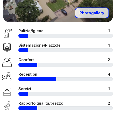
Photogallery
Pulizia/Igiene
1
Sistemazione/Piazzole
1
Comfort
2
Reception
4
Servizi
1
Rapporto qualità/prezzo
2