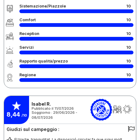
Sistemazione/Piazzole
10
Comfort
10
Reception
10
Servizi
10
Rapporto qualità/prezzo
10
Regione
10
Isabel R.
Pubblicato il 11/07/2026
Soggiorno : 29/06/2026 -
8,44
/10
08/07/2026
Giudizi sul campeggio :
El tracte, tranquilitat. La disposició circular fa que sigui molt