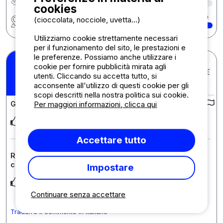
cookies
Regione
10
(cioccolata, nocciole, uvetta...)
Utilizziamo cookie strettamente necessari
per il funzionamento del sito, le prestazioni e
le preferenze. Possiamo anche utilizzare i
Gloria M.
cookie per fornire pubblicità mirata agli
Pubblicato il 07/07/2026
utenti. Cliccando su accetta tutto, si
Soggiorno : 26/06/2026 -
10
/10
acconsente all'utilizzo di questi cookie per gli
28/06/2026
scopi descritti nella nostra politica sui cookie.
Per maggiori informazioni, clicca qui
Giudizi sul campeggio :
Camping familiar,muy tranquilo,río cerca al niño l encanto.
Accettare tutto
Recensione sull'alloggio : Chalet Confort 16 m² - 1
camera - aria condizionata
Impostare
Muy completo,con cocina con todo,el baño cómodo,
Continuare senza accettare
Tradurre il commento in Italiano