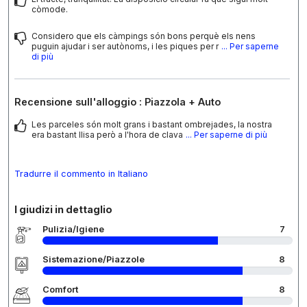
còmode.
Considero que els càmpings són bons perquè els nens
puguin ajudar i ser autònoms, i les piques per r
... Per saperne
di più
Recensione sull'alloggio : Piazzola + Auto
Les parceles són molt grans i bastant ombrejades, la nostra
era bastant llisa però a l'hora de clava
... Per saperne di più
Tradurre il commento in Italiano
I giudizi in dettaglio
Pulizia/Igiene
7
Sistemazione/Piazzole
8
Comfort
8