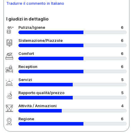
Tradurre il commento in Italiano
I giudizi in dettaglio
Pulizia/Igiene
6
Sistemazione/Piazzole
6
Comfort
6
Reception
6
Servizi
5
Rapporto qualità/prezzo
5
Attività / Animazioni
4
Regione
6