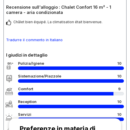
Recensione sull'alloggio : Chalet Confort 16 m² - 1
camera - aria condizionata
Châlet bien équipé. La climatisation était bienvenue.
Tradurre il commento in Italiano
I giudizi in dettaglio
Pulizia/Igiene
10
Sistemazione/Piazzole
10
Comfort
9
Reception
10
Servizi
10
Preferenze in materia di
Rapporto qualità/prezzo
9