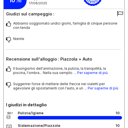
10
/10
17/08/2025
Giudizi sul campeggio :
Abbiamo soggiornato undici giorni, famiglia di cinque persone
con tenda
Niente
Recensione sull'alloggio : Piazzola + Auto
Il buongiorno dell'animazione, la pulizia, la tranquillità, la
piscina, l'ombra... Nella sua semplic
... Per saperne di più
Suggerirei forse di mettere delle frecce nei vialetti per
agevolare gli spostamenti con l'auto, e un
... Per saperne di più
I giudizi in dettaglio
Pulizia/Igiene
10
Sistemazione/Piazzole
10