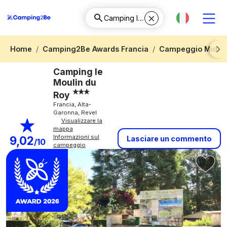
Home
Camping2Be Awards Francia
Campeggio Midi-P
Next
Camping le
Moulin du
Roy
Francia, Alta-
Garonna, Revel
Visualizzare la
mappa
Informazioni sul
9,02
Lasciare un commento
/10
campeggio