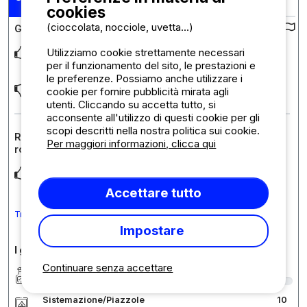
18/06/2026
cookies
(cioccolata, nocciole, uvetta...)
Giudizi sul campeggio :
Utilizziamo cookie strettamente necessari
Beau emplacements, bien délimité et surtout séparé par des
hautes haies..O n ne vois pas les voisins
... Per saperne di più
per il funzionamento del sito, le prestazioni e
le preferenze. Possiamo anche utilizzare i
Avoir de l'eau chaude pour la vaisselle serait un plus..
cookie per fornire pubblicità mirata agli
utenti. Cliccando su accetta tutto, si
acconsente all'utilizzo di questi cookie per gli
scopi descritti nella nostra politica sui cookie.
Recensione sull'alloggio : Piazzola Nature (1 tenda o 1
Per maggiori informazioni, clicca qui
roulotte o 1 camper / 1 auto)
PRIX CORRECT
Accettare tutto
Tradurre il commento in Italiano
Impostare
I giudizi in dettaglio
Continuare senza accettare
Pulizia/Igiene
9
Sistemazione/Piazzole
10