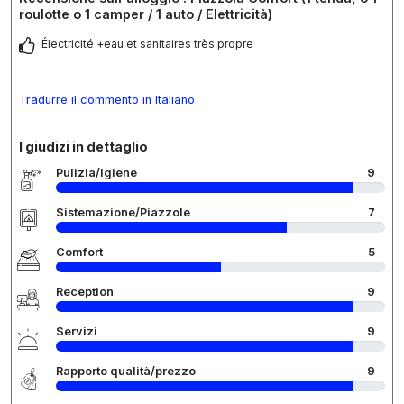
roulotte o 1 camper / 1 auto / Elettricità)
Électricité +eau et sanitaires très propre
Tradurre il commento in Italiano
I giudizi in dettaglio
Pulizia/Igiene
9
Sistemazione/Piazzole
7
Comfort
5
Reception
9
Servizi
9
Rapporto qualità/prezzo
9