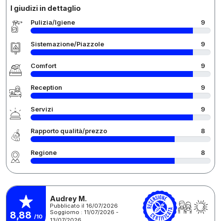
I giudizi in dettaglio
Pulizia/Igiene
9
Sistemazione/Piazzole
9
Comfort
9
Reception
9
Servizi
9
Rapporto qualità/prezzo
8
Regione
8
Audrey M.
Pubblicato il 16/07/2026
Soggiorno : 11/07/2026 -
8,88
/10
13/07/2026