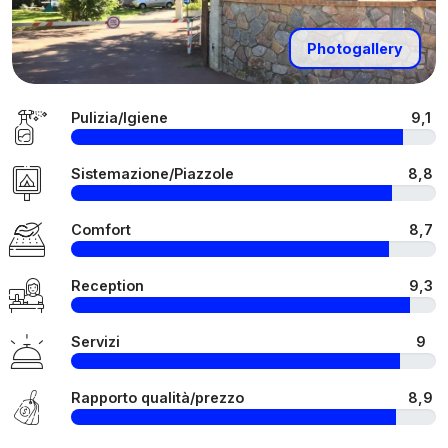
Photogallery
Pulizia/Igiene
9,1
Sistemazione/Piazzole
8,8
Comfort
8,7
Reception
9,3
Servizi
9
Rapporto qualità/prezzo
8,9