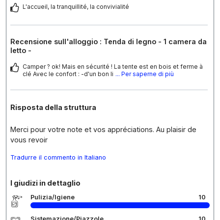
L'accueil, la tranquillité, la convivialité
Recensione sull'alloggio : Tenda di legno - 1 camera da
letto -
Camper ? ok! Mais en sécurité ! La tente est en bois et ferme à
clé Avec le confort : -d'un bon li
... Per saperne di più
Risposta della struttura
Merci pour votre note et vos appréciations. Au plaisir de
vous revoir
Tradurre il commento in Italiano
I giudizi in dettaglio
Pulizia/Igiene
10
Sistemazione/Piazzole
10