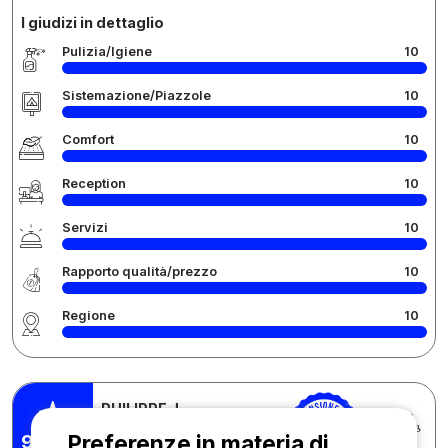
I giudizi in dettaglio
Pulizia/Igiene
10
Sistemazione/Piazzole
10
Comfort
10
Reception
10
Servizi
10
Rapporto qualità/prezzo
10
Regione
10
PHILIPPE J.
Pubblicato il 21/06/2026
Soggiorno : 15/06/2026 -
9,62
Preferenze in materia di
/10