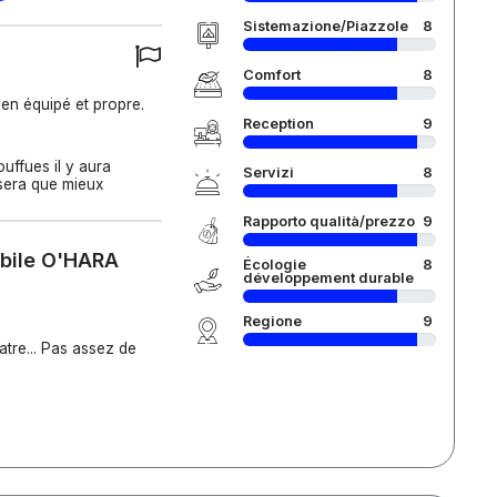
Sistemazione/Piazzole
8
Comfort
8
ien équipé et propre.
Reception
9
uffues il y aura
Servizi
8
n sera que mieux
Rapporto qualità/prezzo
9
obile O'HARA
Écologie
8
développement durable
Regione
9
atre... Pas assez de