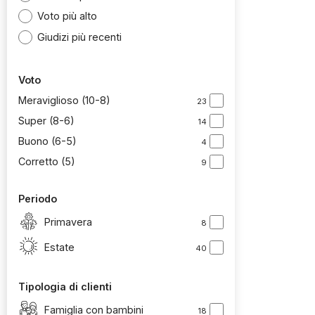
Voto più alto
Giudizi più recenti
Voto
Meraviglioso (10-8)
23
Super (8-6)
14
Buono (6-5)
4
Corretto (5)
9
Periodo
Primavera
8
Estate
40
Tipologia di clienti
Famiglia con bambini
18