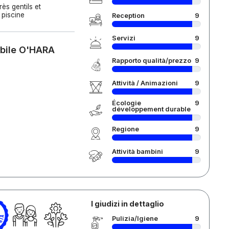
rès gentils et
 piscine
Reception
9
Servizi
9
obile O'HARA
Rapporto qualità/prezzo
9
Attività / Animazioni
9
Écologie
9
développement durable
Regione
9
Attività bambini
9
I giudizi in dettaglio
Pulizia/Igiene
9