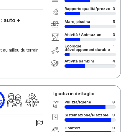
Rapporto qualità/prezzo
3
 : auto +
Mare, piscina
5
Attività / Animazioni
3
Écologie
1
développement durable
 au milieu du terrain
Attività bambini
4
I giudizi in dettaglio
Pulizia/Igiene
8
Sistemazione/Piazzole
9
Comfort
9