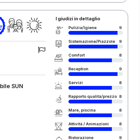
I giudizi in dettaglio
Pulizia/Igiene
9
Sistemazione/Piazzole
9
Comfort
8
Reception
9
Servizi
8
obile SUN
Rapporto qualità/prezzo
8
Mare, piscina
8
Attività / Animazioni
8
Ristorazione
9