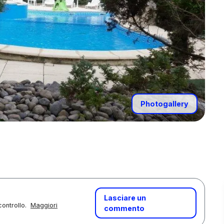
Photogallery
Lasciare un
controllo.
Maggiori
commento