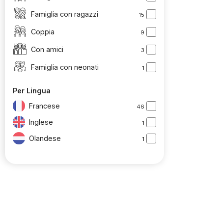
Famiglia con ragazzi
15
Coppia
9
Con amici
3
Famiglia con neonati
1
Per Lingua
Francese
46
Inglese
1
Olandese
1