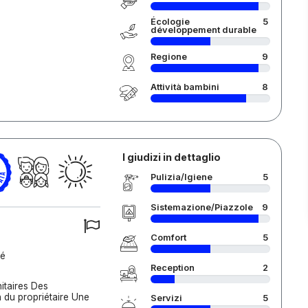
Écologie
5
développement durable
Regione
9
Attività bambini
8
I giudizi in dettaglio
Pulizia/Igiene
5
Sistemazione/Piazzole
9
Comfort
5
té
Reception
2
itaires Des
 du propriétaire Une
Servizi
5