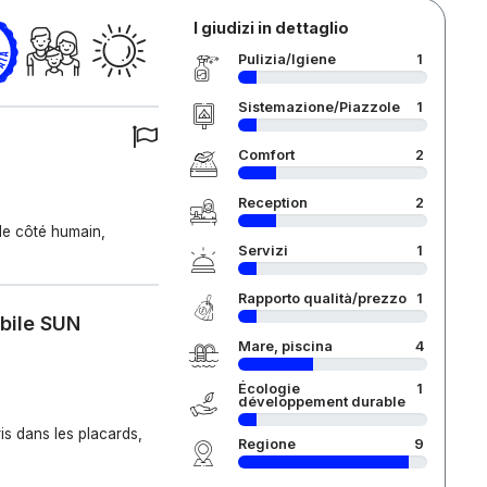
I giudizi in dettaglio
Pulizia/Igiene
1
Sistemazione/Piazzole
1
Comfort
2
Reception
2
 le côté humain,
Servizi
1
Rapporto qualità/prezzo
1
obile SUN
Mare, piscina
4
Écologie
1
développement durable
is dans les placards,
Regione
9