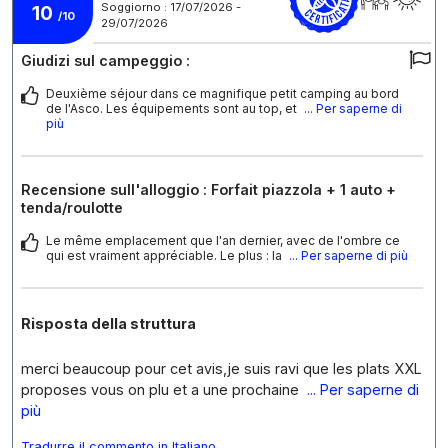
Soggiorno : 17/07/2026 -
10
/10
29/07/2026
Giudizi sul campeggio :
Deuxième séjour dans ce magnifique petit camping au bord
de l'Asco. Les équipements sont au top, et
... Per saperne di
più
Recensione sull'alloggio : Forfait piazzola + 1 auto +
tenda/roulotte
Le même emplacement que l'an dernier, avec de l'ombre ce
qui est vraiment appréciable. Le plus : la
... Per saperne di più
Risposta della struttura
merci beaucoup pour cet avis,je suis ravi que les plats XXL
proposes vous on plu et a une prochaine
... Per saperne di
più
Tradurre il commento in Italiano