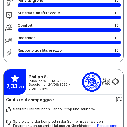
Pulizia/Igiene
10
Sistemazione/Piazzole
10
Comfort
10
Reception
10
Rapporto qualità/prezzo
10
Philipp S.
Pubblicato il 01/07/2026
Soggiorno : 24/06/2026 -
7,33
/10
28/06/2026
Giudizi sul campeggio :
Sanitäre Einrichtungen - absolut top und sauber💯
Spielplatz leider komplett in der Sonne mit schwarzen
Equipment, entspannte Haltung zu Kleinkindern
... Per saperne