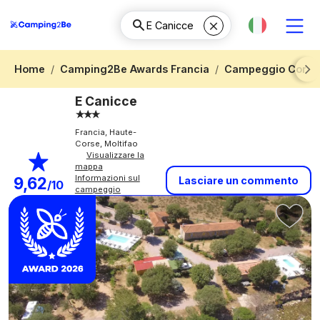
Home
Camping2Be Awards Francia
Campeggio Corse
Next
E Canicce
Francia, Haute-
Corse, Moltifao
Visualizzare la
mappa
Informazioni sul
9,62
Lasciare un commento
/10
campeggio