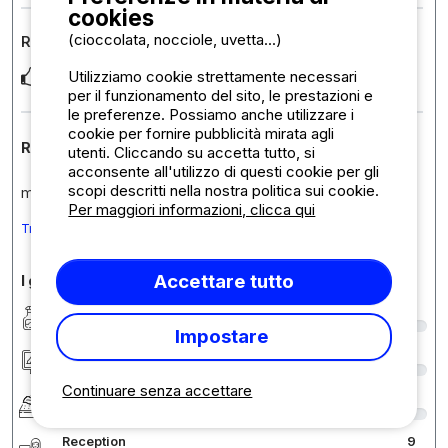
cookies
(cioccolata, nocciole, uvetta...)
Recensione sull'alloggio :
Utilizziamo cookie strettamente necessari
Très bien
per il funzionamento del sito, le prestazioni e
le preferenze. Possiamo anche utilizzare i
cookie per fornire pubblicità mirata agli
Risposta della struttura
utenti. Cliccando su accetta tutto, si
acconsente all'utilizzo di questi cookie per gli
scopi descritti nella nostra politica sui cookie.
merci beaucoup pour cet avis ,au plaisir.
Per maggiori informazioni, clicca qui
Tradurre il commento in Italiano
Accettare tutto
I giudizi in dettaglio
Pulizia/Igiene
9
Impostare
Sistemazione/Piazzole
9
Continuare senza accettare
Comfort
9
Reception
9