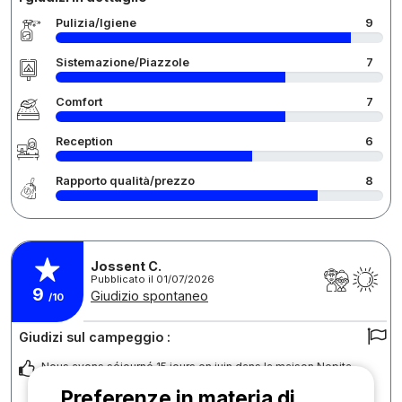
Pulizia/Igiene
9
Sistemazione/Piazzole
7
Comfort
7
Reception
6
Rapporto qualità/prezzo
8
Jossent C.
Pubblicato il 01/07/2026
9
Giudizio spontaneo
/10
Giudizi sul campeggio :
Nous avons séjourné 15 jours en juin dans la maison Nepita ,
c’était un super séjour, le camping est
... Per saperne di più
Preferenze in materia di