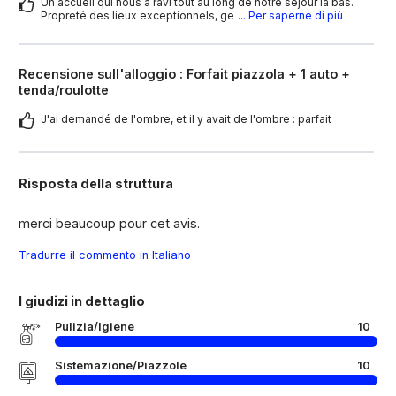
Un accueil qui nous a ravi tout au long de notre séjour là bas.
Propreté des lieux exceptionnels, ge
... Per saperne di più
Recensione sull'alloggio : Forfait piazzola + 1 auto +
tenda/roulotte
J'ai demandé de l'ombre, et il y avait de l'ombre : parfait
Risposta della struttura
merci beaucoup pour cet avis.
Tradurre il commento in Italiano
I giudizi in dettaglio
Pulizia/Igiene
10
Sistemazione/Piazzole
10