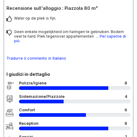
Recensione sull'alloggio : Piazzola 80 m²
Water op de plek is fijn.
Geen enkele mogelijkheid om haringen te gebruiken. Bodem
veel te hard. Plek tegenover appartementen
... Per saperne di
più
Tradurre il commento in Italiano
I giudizi in dettaglio
Pulizia/Igiene
8
Sistemazione/Piazzole
4
Comfort
6
Reception
8
Servizi
7