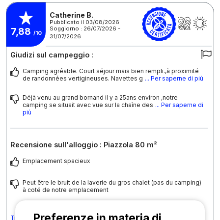
Catherine B.
Pubblicato il 03/08/2026
Soggiorno : 26/07/2026 -
7,88
/10
31/07/2026
Giudizi sul campeggio :
Camping agréable. Court séjour mais bien rempli.,à proximité
de randonnées vertigineuses. Navettes g
... Per saperne di più
Déjà venu au grand bornand il y a 25ans environ ,notre
camping se situait avec vue sur la chaîne des
... Per saperne di
più
Recensione sull'alloggio : Piazzola 80 m²
Emplacement spacieux
Peut être le bruit de la laverie du gros chalet (pas du camping)
à coté de notre emplacement
Preferenze in materia di
Tradurre il commento in Italiano