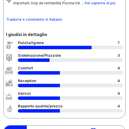
important, trop de rentabilité Piscine trè
... Per saperne di più
Tradurre il commento in Italiano
I giudizi in dettaglio
Pulizia/Igiene
7
Sistemazione/Piazzole
3
Comfort
4
Reception
4
Servizi
4
Rapporto qualità/prezzo
4