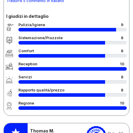
Tradurre il commento in Italiano
I giudizi in dettaglio
Pulizia/Igiene
9
Sistemazione/Piazzole
8
Comfort
8
Reception
10
Servizi
8
Rapporto qualità/prezzo
8
Regione
10
Thomas M.