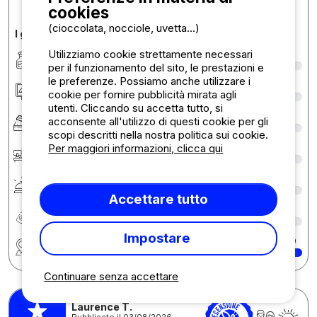
cookies
(cioccolata, nocciole, uvetta...)
I giudizi in dettaglio
Utilizziamo cookie strettamente necessari
Pulizia/Igiene
9
per il funzionamento del sito, le prestazioni e
le preferenze. Possiamo anche utilizzare i
Sistemazione/Piazzole
7
cookie per fornire pubblicità mirata agli
utenti. Cliccando su accetta tutto, si
Comfort
7
acconsente all'utilizzo di questi cookie per gli
scopi descritti nella nostra politica sui cookie.
Per maggiori informazioni, clicca qui
Reception
8
Servizi
7
Accettare tutto
Rapporto qualità/prezzo
7
Impostare
Regione
10
Continuare senza accettare
Laurence T.
Pubblicato il 03/08/2026