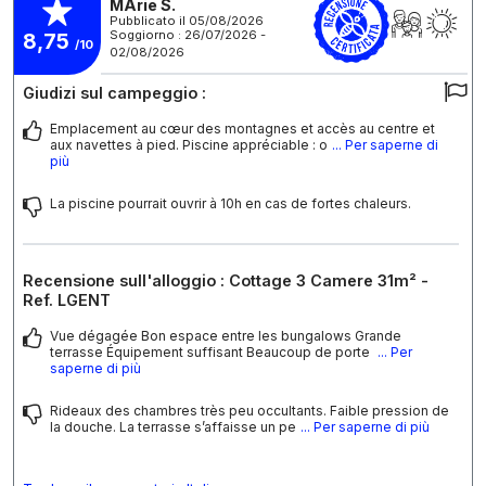
MArie S.
Pubblicato il 05/08/2026
Soggiorno : 26/07/2026 -
8,75
/10
02/08/2026
Giudizi sul campeggio :
Emplacement au cœur des montagnes et accès au centre et
aux navettes à pied. Piscine appréciable : o
... Per saperne di
più
La piscine pourrait ouvrir à 10h en cas de fortes chaleurs.
Recensione sull'alloggio : Cottage 3 Camere 31m² -
Ref. LGENT
Vue dégagée Bon espace entre les bungalows Grande
terrasse Équipement suffisant Beaucoup de porte
... Per
saperne di più
Rideaux des chambres très peu occultants. Faible pression de
la douche. La terrasse s’affaisse un pe
... Per saperne di più