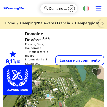
Home
Camping2Be Awards Francia
Campeggio Midi-P
Next
Domaine
Devèze
Francia, Gers,
Gaudonville
Visualizzare la
mappa
Informazioni sul
9,11
Lasciare un commento
/10
campeggio