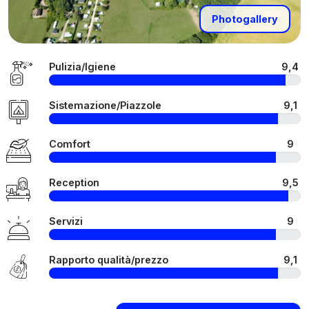
Photogallery
Pulizia/Igiene
9,4
Sistemazione/Piazzole
9,1
Comfort
9
Reception
9,5
Servizi
9
Rapporto qualità/prezzo
9,1