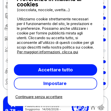
cookies
Pulizia/Igiene
10
(cioccolata, nocciole, uvetta...)
Sistemazione/Piazzole
10
Utilizziamo cookie strettamente necessari
per il funzionamento del sito, le prestazioni e
Comfort
10
le preferenze. Possiamo anche utilizzare i
cookie per fornire pubblicità mirata agli
Reception
10
utenti. Cliccando su accetta tutto, si
acconsente all'utilizzo di questi cookie per gli
scopi descritti nella nostra politica sui cookie.
Servizi
9
Per maggiori informazioni, clicca qui
Rapporto qualità/prezzo
10
Ristorazione
10
Accettare tutto
Regione
10
Impostare
Continuare senza accettare
Thierry E.
Pubblicato il 01/07/2026
Soggiorno : 14/06/2026 -
9,78