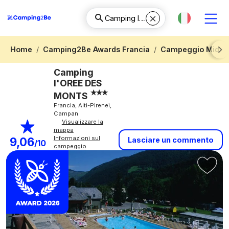
Home
Camping2Be Awards Francia
Campeggio Midi-P
Next
Camping
l'OREE DES
MONTS
Francia, Alti-Pirenei,
Campan
Visualizzare la
mappa
Informazioni sul
9,06
Lasciare un commento
/10
campeggio