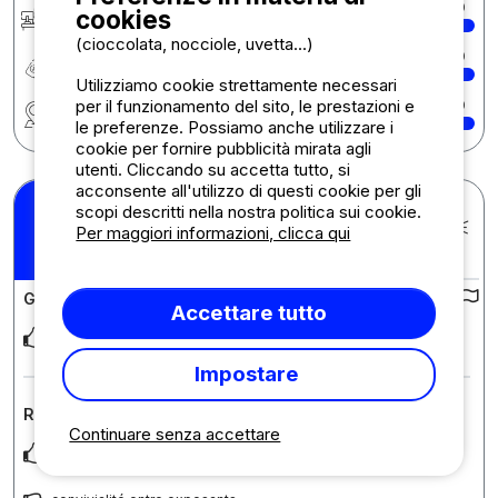
Reception
10
cookies
(cioccolata, nocciole, uvetta...)
Rapporto qualità/prezzo
10
Utilizziamo cookie strettamente necessari
per il funzionamento del sito, le prestazioni e
Regione
10
le preferenze. Possiamo anche utilizzare i
cookie per fornire pubblicità mirata agli
utenti. Cliccando su accetta tutto, si
acconsente all'utilizzo di questi cookie per gli
Patrick D.
scopi descritti nella nostra politica sui cookie.
Pubblicato il 16/07/2026
Per maggiori informazioni, clicca qui
Soggiorno : 04/07/2026 -
9
/10
11/07/2026
Giudizi sul campeggio :
Accettare tutto
très bon accueil
Impostare
Recensione sull'alloggio : Bambi 1 camera
Continuare senza accettare
bien exposé