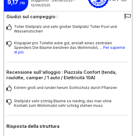
Soggiorno : 09/06/2025 -
9,17
/10
12/06/2025
Giudizi sul campeggio :
Toller Stellplatz und sehr großer Stellplatz Toller Pool und
Wasserrutschen
Klopapier pro Toilette wäre gut, anstatt eines zentralen
Spenders Die Bäume berühren das Wohnmobil,
... Per saperne
di più
Recensione sull'alloggio : Piazzola Confort (tenda,
roulotte, camper / 1 auto / Elettricità 10A)
Extrem groß und runder herum Sichtschutz durch Pflanzen
Stellplatz sehr schräg Bäume so niedrig, das man ohne
Kontakt zum Wohnmobil sehr schräg stehen muss
Risposta della struttura