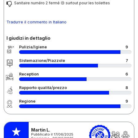
Sanitaire numéro 2 fermé 😢 surtout pour les toilettes
Tradurre il commento in Italiano
I giudizi in dettaglio
Pulizia/Igiene
9
Sistemazione/Piazzole
7
Reception
6
Rapporto qualità/prezzo
8
Regione
9
Martin L.
Pubblicato il 17/06/2025