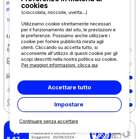
positif ! Nous sommes ravis que vous ay
... Per saperne di
cookies
più
(cioccolata, nocciole, uvetta...)
Tradurre il commento in Italiano
Utilizziamo cookie strettamente necessari
per il funzionamento del sito, le prestazioni e
le preferenze. Possiamo anche utilizzare i
I giudizi in dettaglio
cookie per fornire pubblicità mirata agli
Pulizia/Igiene
9
utenti. Cliccando su accetta tutto, si
acconsente all'utilizzo di questi cookie per gli
scopi descritti nella nostra politica sui cookie.
Sistemazione/Piazzole
9
Per maggiori informazioni, clicca qui
Reception
10
Accettare tutto
Rapporto qualità/prezzo
10
Regione
10
Impostare
Continuare senza accettare
Denis C.
Pubblicato il 05/09/2024
Soggiorno : 30/08/2024 -
8,67