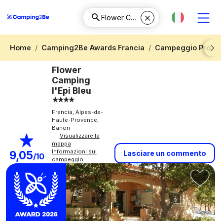
Home
Camping2Be Awards Francia
Campeggio Proven
Next
Flower
Camping
l'Epi Bleu
Francia, Alpes-de-
Haute-Provence,
Banon
Visualizzare la
mappa
Informazioni sul
9,05
Lasciare un commento
/10
campeggio