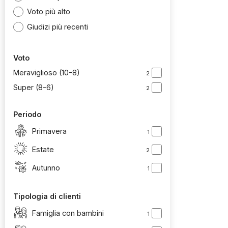
Voto più alto
Giudizi più recenti
Voto
Meraviglioso (10-8)
2
Super (8-6)
2
Periodo
Primavera
1
Estate
2
Autunno
1
Tipologia di clienti
Famiglia con bambini
1