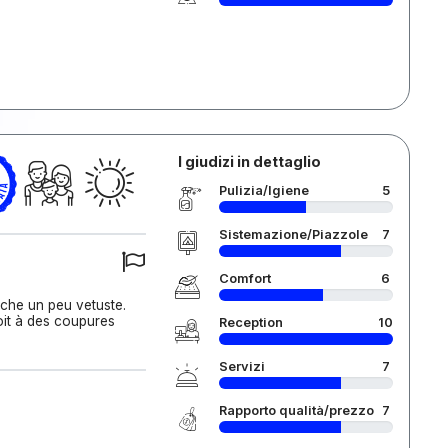
I giudizi in dettaglio
Pulizia/Igiene
5
Sistemazione/Piazzole
7
Comfort
6
ouche un peu vetuste.
oit à des coupures
Reception
10
Servizi
7
Rapporto qualità/prezzo
7