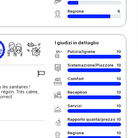
Regione
8
I giudizi in dettaglio
Pulizia/Igiene
10
Sistemazione/Piazzole
10
Comfort
10
les sanitaires !
 région. Très calme,
Reception
10
orrect.
Servizi
10
Rapporto qualità/prezzo
10
Regione
10