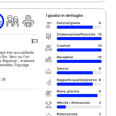
I giudizi in dettaglio
Pulizia/Igiene
8
Sistemazione/Piazzole
10
Comfort
10
pe très accueillante
 Rio. Vero ou l’on
Reception
10
s Alquézar , vraiment
sserelles. Paysage
Servizi
8
é 2€
Rapporto qualità/prezzo
8
Mare, piscina
9
Attività / Animazioni
2
Ristorazione
2