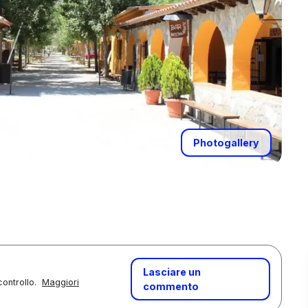
Photogallery
Lasciare un
controllo.
Maggiori
commento