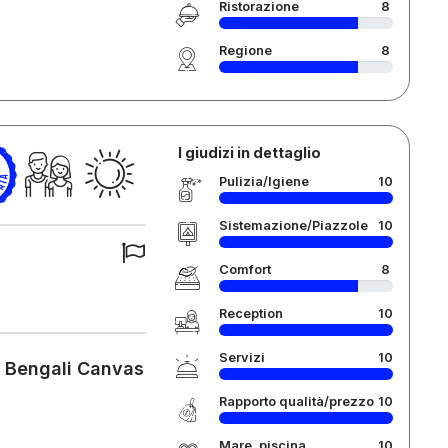
Ristorazione
8
Regione
8
I giudizi in dettaglio
Pulizia/Igiene
10
Sistemazione/Piazzole
10
Comfort
8
Reception
10
Servizi
10
d Bengali Canvas
Rapporto qualità/prezzo
10
Mare, piscina
10