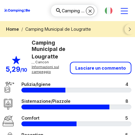
Home
Camping Municipal de Lougratte
Next
Camping
Municipal de
Lougratte
, , Cancon
Informazioni sul
5,29
Lasciare un commento
/10
campeggio
Pulizia/Igiene
4
Sistemazione/Piazzole
8
Comfort
5
Reception
5