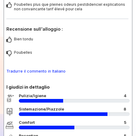
Poubelles plus que pleines odeurs pestdidenciel explications
non convaincante tarif élevé pour cela
Recensione sull'alloggio :
Bien tondu
Poubelles
Tradurre il commento in Italiano
I giudizi in dettaglio
Pulizia/Igiene
4
Sistemazione/Piazzole
8
Comfort
5
Reception
5