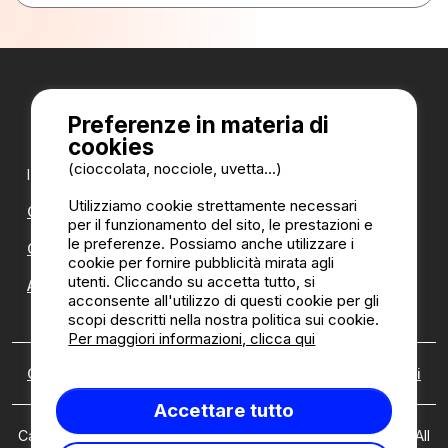
Preferenze in materia di
cookies
(cioccolata, nocciole, uvetta...)
I nostri partner:
Utilizziamo cookie strettamente necessari
CampingDirect
per il funzionamento del sito, le prestazioni e
le preferenze. Possiamo anche utilizzare i
CampingStreetView
cookie per fornire pubblicità mirata agli
utenti. Cliccando su accetta tutto, si
ANNUARIO DEI CAMPEGGI
acconsente all'utilizzo di questi cookie per gli
scopi descritti nella nostra politica sui cookie.
Per maggiori informazioni, clicca qui
Chi siamo
|
Note legali
|
Cookies
|
Politica di recensioni
Accettare tutto
Camping2Be.com ©2026 Camping2Be, all rights reserved. All