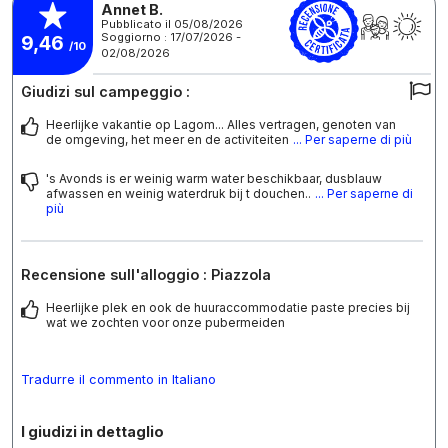
Annet B.
Pubblicato il 05/08/2026
Soggiorno : 17/07/2026 -
9,46
/10
02/08/2026
Giudizi sul campeggio :
Heerlijke vakantie op Lagom... Alles vertragen, genoten van
de omgeving, het meer en de activiteiten
... Per saperne di più
's Avonds is er weinig warm water beschikbaar, dusblauw
afwassen en weinig waterdruk bij t douchen..
... Per saperne di
più
Recensione sull'alloggio : Piazzola
Heerlijke plek en ook de huuraccommodatie paste precies bij
wat we zochten voor onze pubermeiden
Tradurre il commento in Italiano
I giudizi in dettaglio