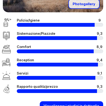
Photogallery
Pulizia/Igiene
9
Sistemazione/Piazzole
9,3
Comfort
8,9
Reception
9,4
Servizi
9,1
Rapporto qualità/prezzo
9,3
Visualizzare i giudizi in dettaglio