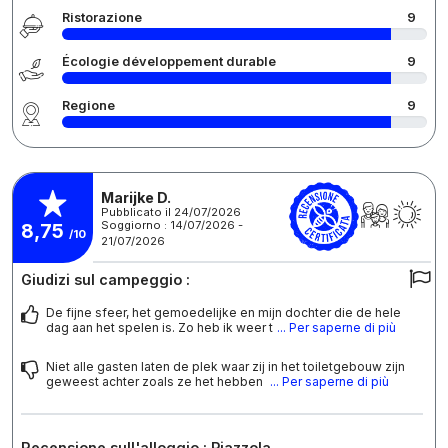
Ristorazione
9
Écologie développement durable
9
Regione
9
Marijke D.
Pubblicato il 24/07/2026
Soggiorno : 14/07/2026 -
8,75
/10
21/07/2026
Giudizi sul campeggio :
De fijne sfeer, het gemoedelijke en mijn dochter die de hele
dag aan het spelen is. Zo heb ik weer t
... Per saperne di più
Niet alle gasten laten de plek waar zij in het toiletgebouw zijn
geweest achter zoals ze het hebben
... Per saperne di più
Recensione sull'alloggio : Piazzola