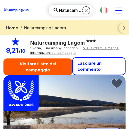
Home
Naturcamping Lagom
Next
Naturcamping Lagom
Svezia, , Gräsmark/Uddheden
Visualizzare la mappa
9,21
/10
Informazioni sul campeggio
Lasciare un
Visitare il sito del
commento
campeggio