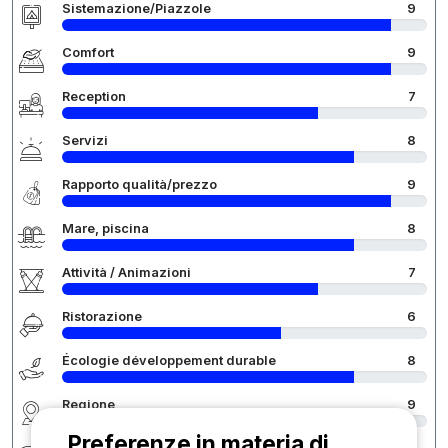
Sistemazione/Piazzole
9
Comfort
9
Reception
7
Servizi
8
Rapporto qualità/prezzo
9
Mare, piscina
8
Attività / Animazioni
7
Ristorazione
6
Écologie développement durable
8
Regione
9
Preferenze in materia di