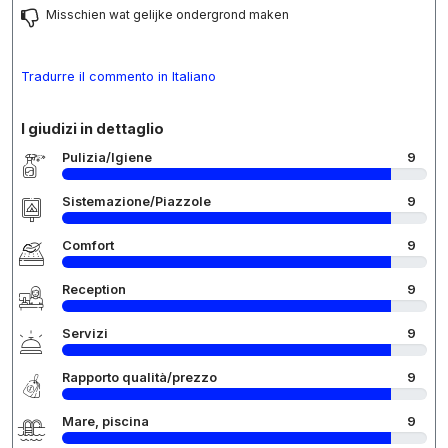
Misschien wat gelijke ondergrond maken
Tradurre il commento in Italiano
I giudizi in dettaglio
Pulizia/Igiene
9
Sistemazione/Piazzole
9
Comfort
9
Reception
9
Servizi
9
Rapporto qualità/prezzo
9
Mare, piscina
9