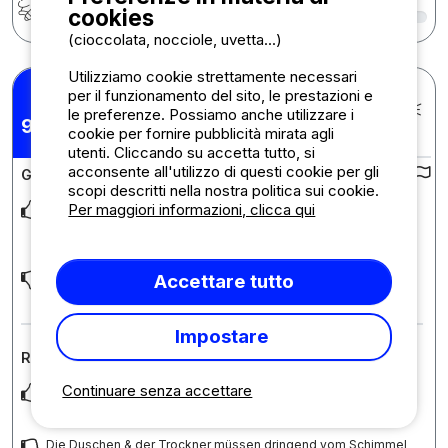
Attività bambini
7
cookies
(cioccolata, nocciole, uvetta...)
Utilizziamo cookie strettamente necessari
Daniel O.
per il funzionamento del sito, le prestazioni e
Pubblicato il 23/07/2026
le preferenze. Possiamo anche utilizzare i
Soggiorno : 13/07/2026 -
9,85
/10
cookie per fornire pubblicità mirata agli
20/07/2026
utenti. Cliccando su accetta tutto, si
acconsente all'utilizzo di questi cookie per gli
Giudizi sul campeggio :
scopi descritti nella nostra politica sui cookie.
Der Campingplatz liegt sehr gut in der Nähe eines Sees.
Per maggiori informazioni, clicca qui
Diesen kann man sowohl zum Schwimmen als auc
... Per
saperne di più
Die Duschen sind teilweise schimmelig. Der Trockner war
Accettare tutto
leider auch schimmelig.
Impostare
Recensione sull'alloggio : Piazzola
Continuare senza accettare
Es war sehr ruhig, man konnte sofort abschalten. Die Luft und
der Waldgeruch waren besonders schön.
Die Duschen & der Trockner müssen dringend vom Schimmel