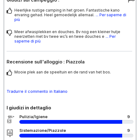
Heerlijke rustige camping in het groen. Fantastische kano
ervaring gehad. Heel gemoedelijk allemaal.
... Per saperne di
più
Meer afwasplekken en douches. Bv nog een kleiner hutje
neerzetten met bv twee wc’s en twee douches e
... Per
saperne di più
Recensione sull'alloggio : Piazzola
Mooie plek aan de speeltuin en de rand van het bos.
Tradurre il commento in Italiano
I giudizi in dettaglio
Pulizia/Igiene
9
Sistemazione/Piazzole
9