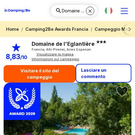
Home
Camping2Be Awards Francia
Campeggio Midi-P
Next
Domaine de l'Eglantière
Francia, Alti-Pirenei, Aries Espenan
Visualizzare la mappa
8,83
/10
Informazioni sul campeggio
Lasciare un
Visitare il sito del
commento
campeggio