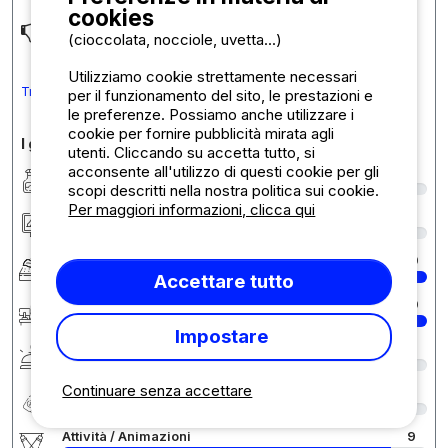
cookies
Propreté des transats
(cioccolata, nocciole, uvetta...)
Utilizziamo cookie strettamente necessari
Tradurre il commento in Italiano
per il funzionamento del sito, le prestazioni e
le preferenze. Possiamo anche utilizzare i
cookie per fornire pubblicità mirata agli
I giudizi in dettaglio
utenti. Cliccando su accetta tutto, si
acconsente all'utilizzo di questi cookie per gli
Pulizia/Igiene
9
scopi descritti nella nostra politica sui cookie.
Per maggiori informazioni, clicca qui
Sistemazione/Piazzole
9
Comfort
10
Accettare tutto
Reception
10
Impostare
Servizi
9
Continuare senza accettare
Rapporto qualità/prezzo
9
Attività / Animazioni
9