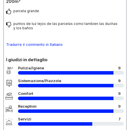
200m²
parcela grande
puntos de luz lejos de las parcelas como tambien las duchas
y los baños
Tradurre il commento in Italiano
I giudizi in dettaglio
Pulizia/Igiene
9
Sistemazione/Piazzole
9
Comfort
9
Reception
9
Servizi
7