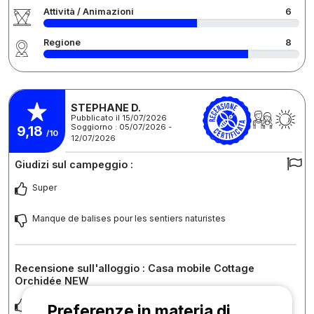
Attività / Animazioni
6
Regione
8
STEPHANE D.
Pubblicato il 15/07/2026
Soggiorno : 05/07/2026 -
9,18
/10
12/07/2026
Giudizi sul campeggio :
Super
Manque de balises pour les sentiers naturistes
Recensione sull'alloggio : Casa mobile Cottage
Orchidée NEW
Calme, propre et spacieux
Preferenze in materia di