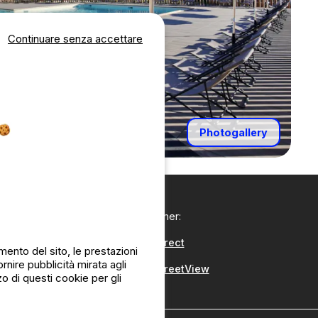
Continuare senza accettare
Photogallery
I nostri partner:
CampingDirect
ento del sito, le prestazioni
nire pubblicità mirata agli
CampingStreetView
zo di questi cookie per gli