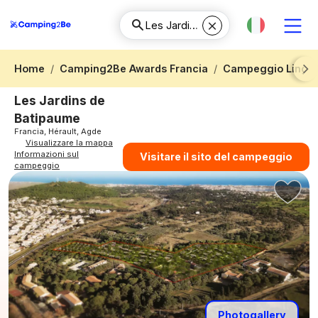
Home
Camping2Be Awards Francia
Campeggio Lingua
Next
Les Jardins de
Batipaume
Francia, Hérault, Agde
Visualizzare la mappa
Informazioni sul
Visitare il sito del campeggio
campeggio
Photogallery