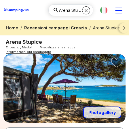
Home
Recensioni campeggi Croazia
Arena Stupice
Next
Arena Stupice
Croazia, , Medulin
Visualizzare la mappa
Informazioni sul campeggio
Photogallery